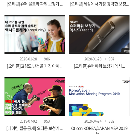
[오티콘]슈퍼 울트라 파워 보청기 ...
[오티콘]세상에서 가장 강력한 보청...
2020-01-28
986
2020-01-28
937
[오티콘]고심도 난청을 가진 아이...
[오티콘]슈퍼파워 보청기 엑시...
2019-07-02
953
2019-04-24
882
[메이킹 필름 공개] 오티콘 보청기 ...
Oticon KOREA/JAPAN MSP 2019
in...