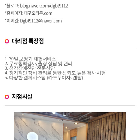
*블로그: blog.naver.com/dgbt9112
*홈페이지: 대구오티콘.com
*이메일: Dgbt9112@naver.com
대리점 특장점
1. 30
일 보청기 체험서비스
2.
무료청력검사
,
출장 상담 및 관리
3.
청각장애진단 전문상담
4.
정기적인 장비 관리를 통한 신뢰도 높은 검사 시행
5.
다양한 결제시스템
(
카드무이자
,
렌탈
)
지점시설