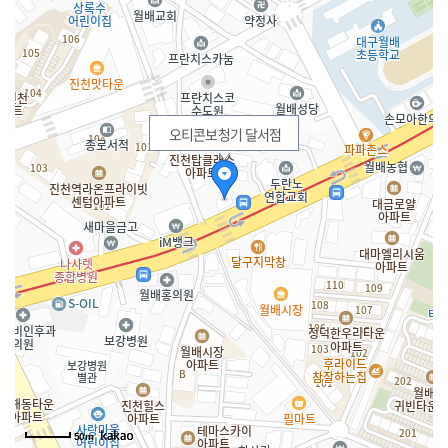
오티콘보청기 달서점
50m