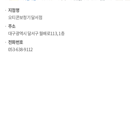
지점명
오티콘보청기 달서점
주소
대구광역시 달서구 월배로113, 1층
전화번호
053-638-9112
본사직영점
이메일무단수집거부
이용약관
개인정보취급방침