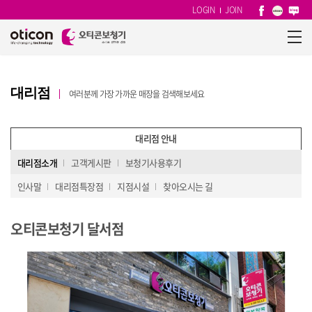
LOGIN
JOIN
대리점
여러분께 가장 가까운 매장을 검색해보세요
대리점 안내
대리점소개
고객게시판
보청기사용후기
인사말
대리점특장점
지점시설
찾아오시는 길
오티콘보청기 달서점