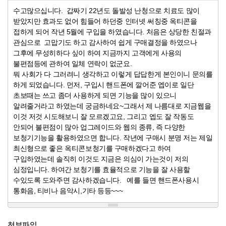
수고많으십니다. 갑짜기 22년도 돌발성 난청으로 치료도 많이
받았지만 효과도 없어 힘들어 하던중 인터넷 써칭중 옥티콘을
접하게 되어 작년 5월에 구입을 하였습니다. 처음은 상당한 친절과
관심으로 고맙기도 하고 감사하여 쉽게 구매결정을 하였으나
그후에 무성히하다 싶이 하여 지금까지 고객에게 사용의
불편점등에 관하여 일체 연락이 없군요.
뭐 사회가 다 그러려니 생각하고 이렇게 답답한게 본인이니 문의를
하게 되었습니다. 먼저, 구입시 핸드폰에 깔어준 엡이로 일단
초보때는 쓰고 좀더 사용하게 되면 기능을 많이 있으니
알려줄거라고 하였는데 궁금하네요~그래서 제 나름대로 지금웹을
이것 저것 시도해보니 잘 모르겠고요, 그리고 엡도 잘 작동도
안되어 불편점이 많아 업그레이드와 웹의 종류, 즉 다양한
보청기기능을 활용하였으면 합니다. 작년에 구매시 분명 저는 제일
최신형으로 좋은 옥티콘보청기를 구매하겠다고 하여
구입하였는데 솔직히 이것도 지금은 의심이 가는것이 저의
심정입니다. 하여간 보청기를 효율적으로 기능을 잘 사용할
수있도록 도와주면 감사하겠습니다. 예를 들면 핸드폰사용시
통화음, 티비나 음악시,기타 등등~~~
첨부파일