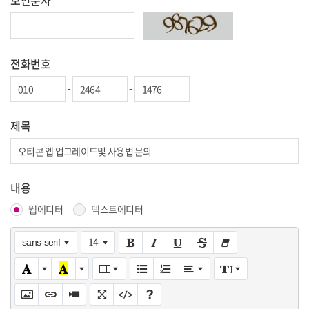
보안문자
전화번호
-
-
제목
내용
웹에디터
텍스트에디터
14
sans-serif