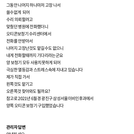
그동안 나머지 하나마저 고장 나서
쓸수없게 되어
수리 의뢰할려고
맞췄던 병원에 전화했더니
오티콘보청기 수리센터에서
전화를 안받아서
나머지 고장난것도 맡길수도 없으니
내게 전화할때까지 기다리라는군요
양 보청기 모두 사용치못하게 되어
극심한 열등감과 스트레스속에 지내고 있습니다
제가 직접 가서
왼쪽것도 맡기고
오른쪽것 찾아와도 될까요?
참고로 2021년 6월경 광진구 삼성서울이비인후과에서
양쪽 오티콘 보청기 구입했었습니다
관리자 답변