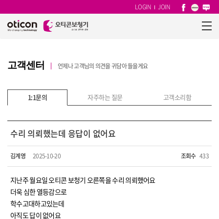
LOGIN
JOIN
고객센터
언제나 고객님의 의견을 귀담아 들을게요
1:1문의
자주하는 질문
고객소리함
수리 의뢰했는데 응답이 없어요
김계영
2025-10-20
조회수
433
지난주 월요일 오티콘 보청기 오른쪽을 수리 의뢰했어요
더욱 심한 열등감으로
학수고대하고있는데
아직도 답이 없어요