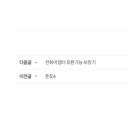
다음글
전화어댑터 호환가능 보청기
이전글
폰토4