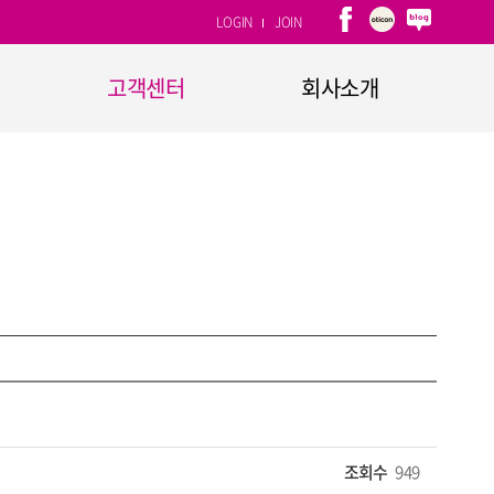
LOGIN
JOIN
고객센터
회사소개
1:1문의
회사개요
자주하는 질문
CEO인사말
고객소리함
연혁
CI소개
계열사
찾아오시는 길
조회수
949