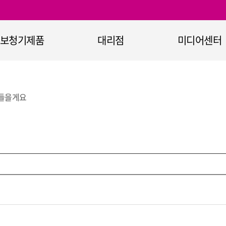
보청기제품
대리점
미디어센터
보청기
대리점 안내
공지사항
정부지원보청기
이벤트
 들을게요
365+ 보청기
홍보자료
청기 무선통신기기
홍보영상
보청기 악세서리
청력진단장비
청취보조장비
난청과 보청기란
오티콘의 기술력