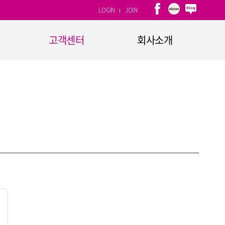
LOGIN
JOIN
고객센터
회사소개
1:1문의
회사개요
자주하는 질문
CEO인사말
고객소리함
연혁
CI소개
계열사
찾아오시는 길