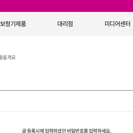
보청기제품
대리점
미디어센터
보청기
대리점 안내
공지사항
정부지원보청기
이벤트
 들을게요
365+ 보청기
홍보자료
청기 무선통신기기
홍보영상
보청기 악세서리
청력진단장비
청취보조장비
난청과 보청기란
오티콘의 기술력
글 등록시에 입력하셨던 비밀번호를 입력하세요.