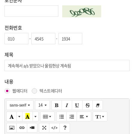
보안문자
전화번호
-
-
제목
내용
웹에디터
텍스트에디터
14
sans-serif