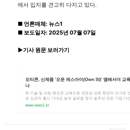
에서 입지를 견고히 다지고 있다.
■ 언론매체: 뉴스1
■ 보도일자: 2025년 07월 07일
▶기사 원문 보러가기
오티콘, 신제품 '오운 에스아이(Own SI)' 앰배서더 교
나
AI 기술 및 피팅 핸즈온 교육으로 전문성 강화 현장의 뜨거운 
로 성공적 출시 기대감 높여 글로벌 청각 솔루션 전문 기업 디
리아의 프리미엄 브랜드 오티콘보청기는 초소형 프리미엄 인
www.news1.kr
(AI) 보청기 '오운 SI(Own SI)'의 공식 출시를 앞 …