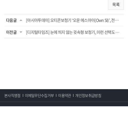
목록
다음글
[아시아투데이] 오티콘보청기 ‘오운 에스아이(Own SI)’, 전국 53개 대리점 판매
이전글
[디지털타임즈] 눈에 띄지 않는 귓속형 보청기, 이런 선택도 있습니다
본사직영점
이메일무단수집거부
이용약관
개인정보취급방침
서울시 중구 서소문로 99 서영빌딩 8층 ~ 3층