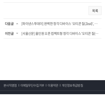
목록
다음글
[파이낸스투데이] 완벽한 청각 디바이스 ‘오티콘 질(Zeal)’, 전국 21개 앰버서더 대리점...
이전글
[서울신문] 올인원 오픈 컴팩트형 청각 디바이스 '오티콘 질(Zeal)', 국내 출시
본사직영점
이메일무단수집거부
이용약관
개인정보취급방침