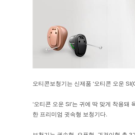
오티콘보청기는 신제품 ‘오티콘 오운 SI(O
‘오티콘 오운 SI’는 귀에 딱 맞게 착
한 프리미엄 귓속형 보청기다.
보청기는 귓속형, 오픈형, 귀걸이형 총 3