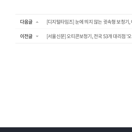
다음글
[디지털타임즈] 눈에 띄지 않는 귓속형 보청기,
이전글
[서울신문] 오티콘보청기, 전국 53개 대리점 '오운