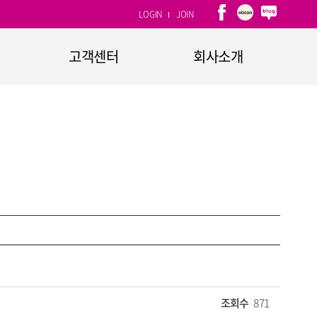
LOGIN
JOIN
고객센터
회사소개
1:1문의
회사개요
자주하는 질문
CEO인사말
고객소리함
연혁
CI소개
계열사
찾아오시는 길
조회수
871