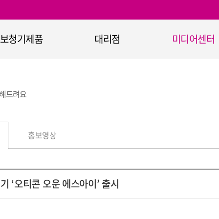
보청기제품
대리점
미디어센터
보청기
대리점 안내
공지사항
정부지원보청기
이벤트
전해드려요
365+ 보청기
홍보자료
청기 무선통신기기
홍보영상
홍보영상
보청기 악세서리
청력진단장비
청취보조장비
기 ‘오티콘 오운 에스아이’ 출시
난청과 보청기란
오티콘의 기술력