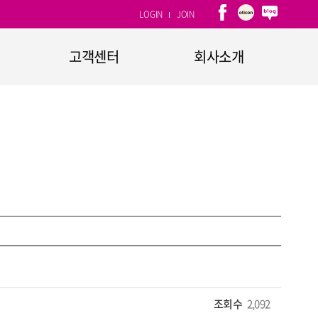
LOGIN
JOIN
고객센터
회사소개
1:1문의
회사개요
자주하는 질문
CEO인사말
고객소리함
연혁
CI소개
계열사
찾아오시는 길
조회수
2,092