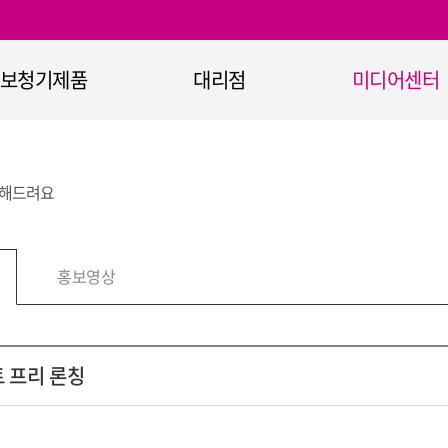
보청기제품
대리점
미디어센터
보청기
대리점 안내
공지사항
정부지원보청기
이벤트
전해드려요
365+ 보청기
홍보자료
청기 무선통신기기
홍보영상
홍보영상
보청기 악세서리
청력진단장비
청취보조장비
트 프리 론칭
난청과 보청기란
오티콘의 기술력